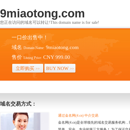
9miaotong.com
您正在访问的域名可以转让!This domain name is for sale!
一口价出售中！
域名
9miaotong.com
Domain Name:
售价
CNY 999.00
Listing Price:
立即购买
BUY NOW
>>
>>
域名交易方式：
通过金名网(4.cn) 中介交易
金名网(4.cn)是全球领先的域名交易服务机
简单、安全、专业的第三方服务！ 为了保证交